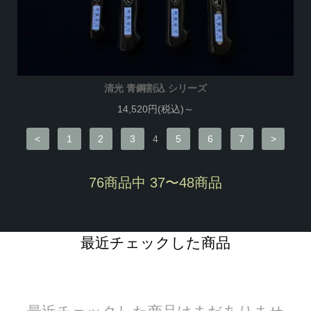
清光 青鋼割込 シリーズ
14,520円(税込)～
<
1
2
3
4
5
6
7
>
76商品中 37〜48商品
最近チェックした商品