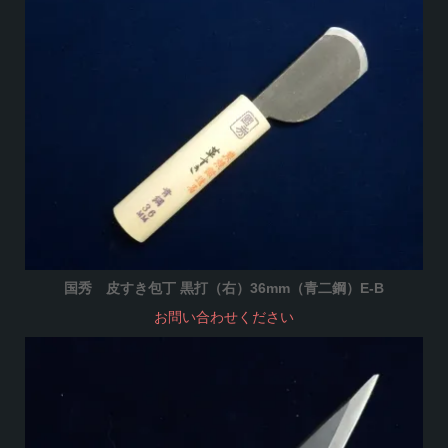
国秀 皮すき包丁 黒打（右）36mm（青二鋼）E-B
お問い合わせください