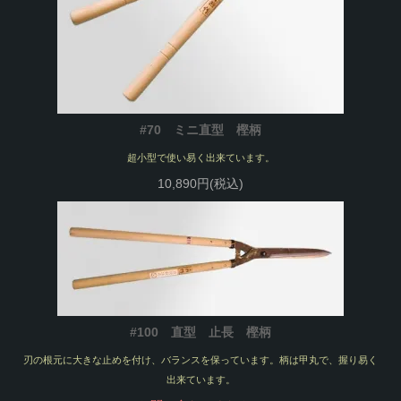
#70 ミニ直型 樫柄
超小型で使い易く出来ています。
10,890円(税込)
#100 直型 止長 樫柄
刃の根元に大きな止めを付け、バランスを保っています。柄は甲丸で、握り易く
出来ています。