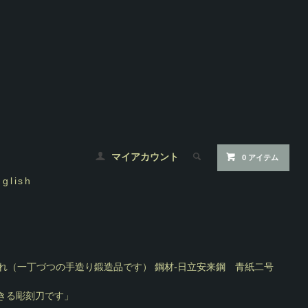
マイアカウント
0 アイテム
nglish
入れ（一丁づつの手造り鍛造品です） 鋼材-日立安来鋼 青紙二号
きる彫刻刀です」