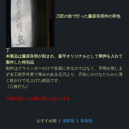
刀匠の技で打った藤原良明作の和包
丁
本製品は藤原良明が刻まれ、森平オリジナルとして華押を入れて
製作した特別品
制作はグラインダーがけで安易に作るのではなく、手間を惜しま
ず全工程手作業で厚みのある元刃より、刃先にかけなだらかに薄
く銑がけで仕上げた絶品です。
《三枚打ち》
※限定品につき数に限りがあります
おすすめ順 |
価格順
|
新着順