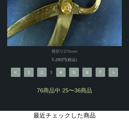
根切り270mm
5,280円(税込)
<
1
2
3
4
5
6
7
>
76商品中 25〜36商品
最近チェックした商品