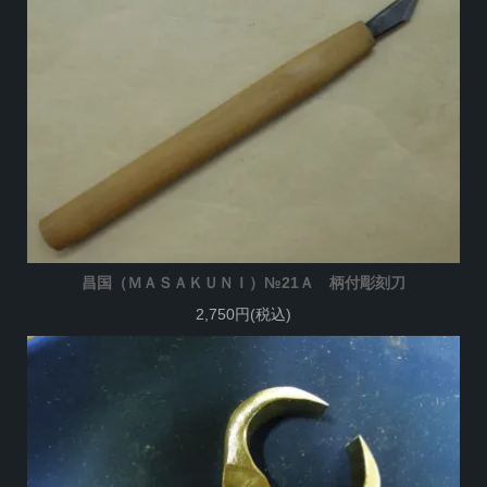
昌国（ＭＡＳＡＫＵＮＩ）№21Ａ 柄付彫刻刀
2,750円(税込)