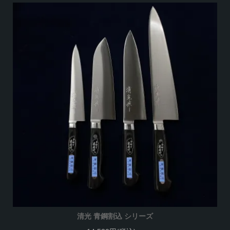
清光 青鋼割込 シリーズ