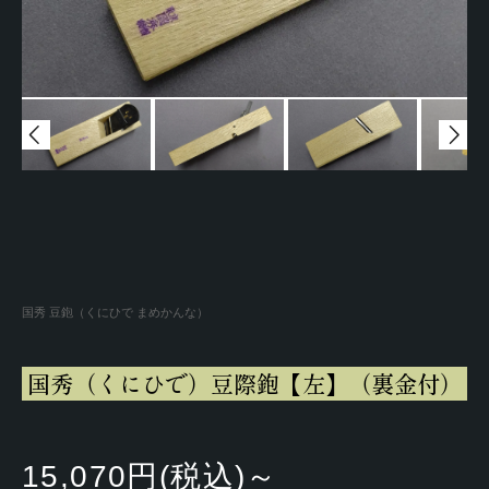
国秀 豆鉋（くにひで まめかんな）
国秀（くにひで）豆際鉋【左】（裏金付）
15,070円(税込)～