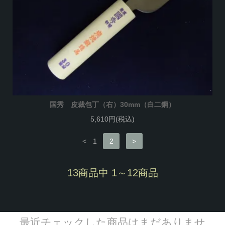
国秀 皮裁包丁（右）30mm（白二鋼）
5,610円(税込)
<
1
2
>
13商品中 1～12商品
最近チェックした商品はまだありませ