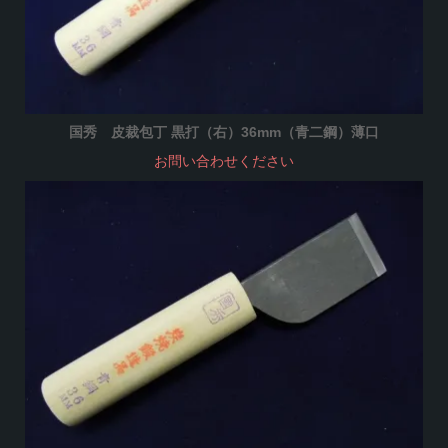
国秀 皮裁包丁 黒打（右）36mm（青二鋼）薄口
お問い合わせください