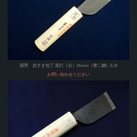
国秀 皮すき包丁 黒打（右）36mm（青二鋼）E-B
お問い合わせください